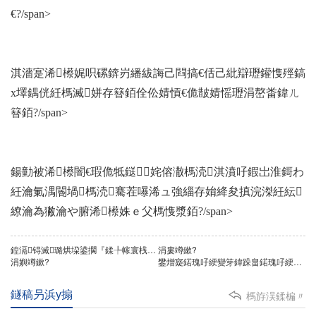
€?/span>
淇濇寔浠櫒娓呮磥錛岃繙紱誨己閰搞€佸己紕辯瓑鑵愯殌鎬
х墿鍝侊紝榪滅姘存簮銆佺伀婧愩€佹皵婧愮瓑涓嶅畨鍏ㄦ
簮銆?/span>
鍚勭被浠櫒闇€瑕佹牴鎹姹傛潵榪涜淇濆吇鍜岀淮鎶わ
紝瀹氭湡閽堝榪涜騫茬嚗浠ュ強緇存姢絳夋搷浣滐紝紜
繚瀹為獙瀹や腑浠櫒姝ｅ父榪愯漿銆?/span>
鍠滆锝滅璐烘垜鍙擱『鍒╄幏寰桟E鍜孖SO9001璇佷功錛?/a>
涓婁竴鏉?
涓嬩竴鏉?
鐢熷寲鍩瑰吇綆變笌鍏跺畠鍩瑰吇綆辯浉姣旀湁浣曠壒鍒紵
鐩稿叧浜у搧
榪斿洖鍒楄〃