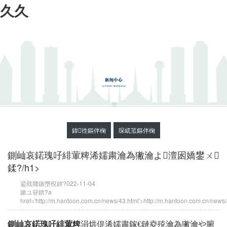
久久
鍏徃鏂伴椈
琛屼笟鏂伴椈
鍘屾哀鍩瑰吇緋葷粺浠嬬粛瀹為獙瀹よ澶囦嬌鐢ㄨ
鍒?/h1>
鍙戝竷鏃墮棿錛?022-11-04
鏉ユ簮錛?a
href='http://m.hantoon.com.cn/news/43.html'>http://m.hantoon.com.cn/news/
鍘屾哀鍩瑰吇緋葷粺
涓烘偍浠嬬粛鎵€鏈夌殑瀹為獙瀹や腑