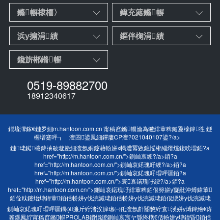
鏅幈棣栭〉
鍏充簬鏅幈
浜у搧涓績
鏂伴椈涓績
鑱旂郴鏅幈
0519-89882700
18912340617
鐗堟潈鎵€鏈夛細m.hantoon.com.cn 甯稿窞鏅幈瀹為獙緋葷粺鏈夐檺鍏徃 鐩
楃増蹇呯┒ 澶囨鍙鳳細
鑻廔CP澶?021040107鍙?/a>
鏈珯鐑棬鍏抽敭璇嶏細
澶氬姛鑳藉帉姘х幆澧冪敓鎴愮郴緇熸爣鍑嗙増
銆?a
href="http://m.hantoon.com.cn/">鍘屾哀綆?/a>銆?a
href="http://m.hantoon.com.cn/">鍘屾哀鍩瑰吇綆?/a>銆?a
href="http://m.hantoon.com.cn/">鍘屾哀鍩瑰吇瑁呯疆銆?a
href="http://m.hantoon.com.cn/">寰哀鍩瑰吇綆?/a>銆?a
href="http://m.hantoon.com.cn/">鍘屾哀鍩瑰吇緋葷粺銆佷簩姘у寲紕沖煿鍏葷
銆佺粏鑳炲煿鍏葷銆佸帉姘у伐浣滅珯銆佸帉姘у伐浣滅珯銆佷綆姘у伐浣滅珯
鍘屾哀鍩瑰吇瑁呯疆鍝濂斤紵渚涘簲璁㈠仛澶氬皯閽憋紵寰渶姘у煿鍏繪€庝
箞鏍鳳紵甯稿窞鏅幈PROLAB鎻愪緵鍘屾哀宸ヤ綔绔欍€佸帉姘у煿鍏昏銆佸