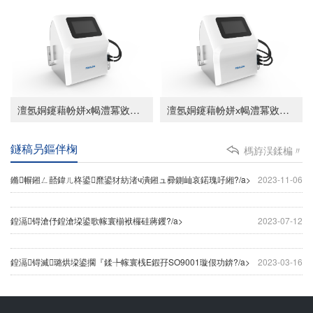
澶氬姛鑳藉帉姘х幆澧冪敓鎴愮郴緇熸爣鍑嗙増-涓ら€氶亾
澶氬姛鑳藉帉姘х幆澧冪敓鎴愮郴緇熸爣鍑嗙増-涓夐€氶亾
鐩稿叧鏂伴椈
榪斿洖鍒楄〃
鏅幈鎺ㄥ嚭鍏ㄦ柊鍙爢鍙犲紡渚ч潰鎺ュ彛鍘屾哀鍩瑰吇緗?/a>
2023-11-06
鍠滆锝滄伃鍠滄垜鍙歌幏寰椾袱欏硅蔣钁?/a>
2023-07-12
鍠滆锝滅璐烘垜鍙擱『鍒╄幏寰桟E鍜孖SO9001璇佷功錛?/a>
2023-03-16